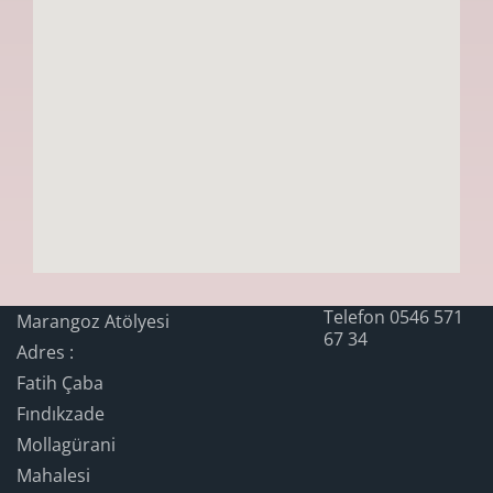
Telefon 0546 571
Marangoz Atölyesi
67 34
Adres :
Fatih Çaba
Fındıkzade
Mollagürani
Mahalesi