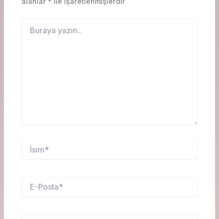
alanlar
*
ile işaretlenmişlerdir
Buraya
yazın..
İsim*
E-
Posta*
Web