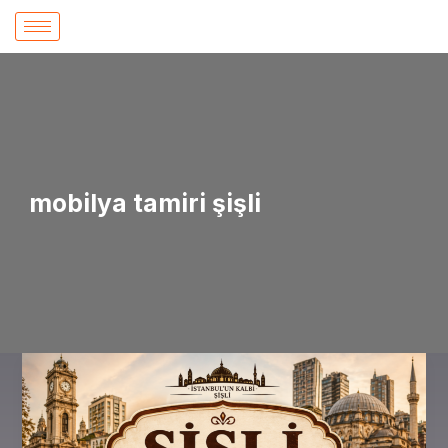
İçeriğe
atla
mobilya tamiri şişli
Şişli
Marangoz
0546
571