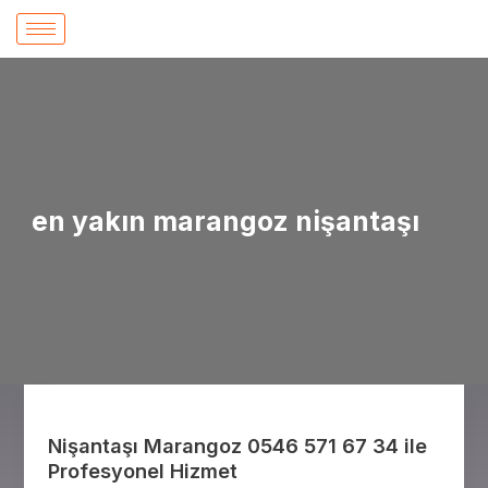
İçeriğe
atla
en yakın marangoz nişantaşı
Nişantaşı
Marangoz
Nişantaşı Marangoz 0546 571 67 34 ile
0546
Profesyonel Hizmet
571