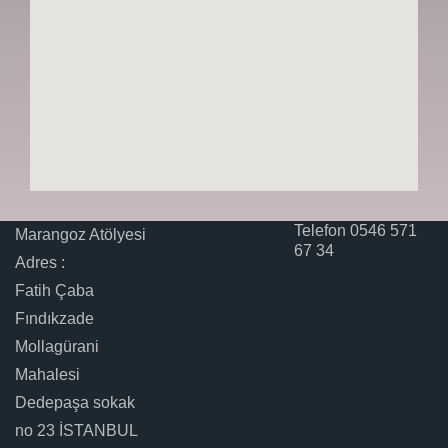
Telefon 0546 571
Marangoz Atölyesi
67 34
Adres :
Fatih Çaba
Fındıkzade
Mollagürani
Mahalesi
Dedepaşa sokak
no 23 İSTANBUL