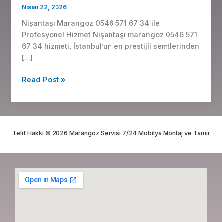
67
Nisan 22, 2026
34
Nişantaşı Marangoz 0546 571 67 34 ile
ile
Profesyonel Hizmet Nişantaşı marangoz 0546 571
Profesyonel
67 34 hizmeti, İstanbul’un en prestijli semtlerinden
Hizmet
[…]
Read Post »
Telif Hakkı © 2026 Marangoz Servisi 7/24 Mobilya Montaj ve Tamir