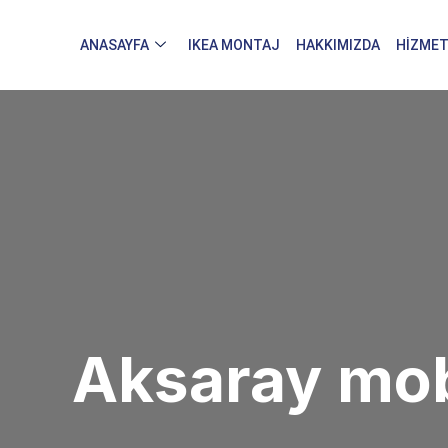
İçeriğe
atla
ANASAYFA
IKEA MONTAJ
HAKKIMIZDA
HIZMET
Aksaray mob