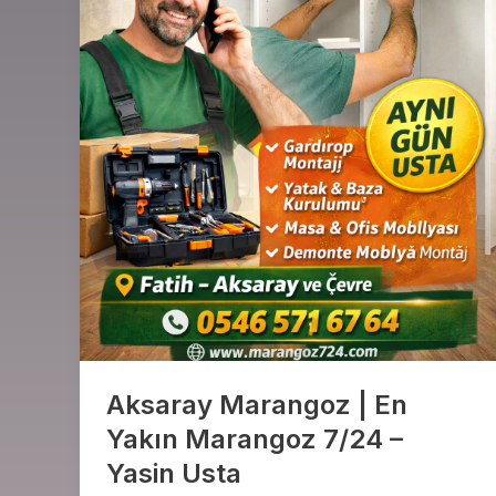
Aksaray Marangoz | En
Yakın Marangoz 7/24 –
Yasin Usta