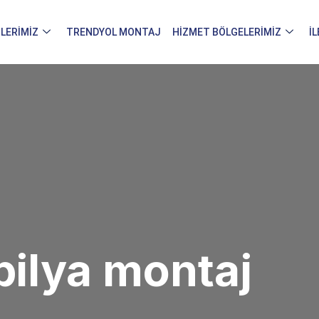
LERIMIZ
TRENDYOL MONTAJ
HIZMET BÖLGELERIMIZ
İ
ilya montaj