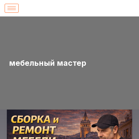
İçeriğe
atla
мебельный мастер
Сборка
и
ремонт
мебели