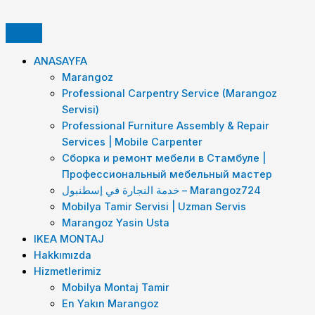
İçeriğe
Professional
atla
Carpentry
Service
(Marangoz
ANASAYFA
Servisi)
Marangoz
Professional Carpentry Service (Marangoz
Servisi)
Professional Furniture Assembly & Repair
Services | Mobile Carpenter
Сборка и ремонт мебели в Стамбуле |
Профессиональный мебельный мастер
خدمة النجارة في إسطنبول – Marangoz724
Mobilya Tamir Servisi | Uzman Servis
Marangoz Yasin Usta
IKEA MONTAJ
Hakkımızda
Hizmetlerimiz
Mobilya Montaj Tamir
En Yakın Marangoz