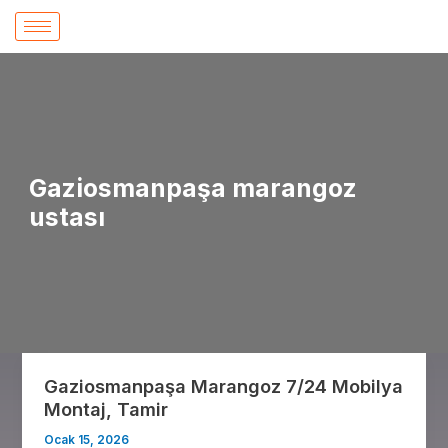
İçeriğe
atla
Gaziosmanpaşa marangoz
ustası
Gaziosmanpaşa Marangoz 7/24 Mobilya
Gaziosmanpaşa
Montaj, Tamir
Marangoz
7/24
Ocak 15, 2026