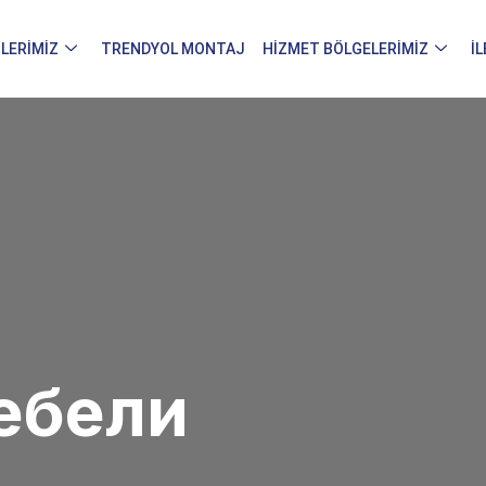
LERIMIZ
TRENDYOL MONTAJ
HIZMET BÖLGELERIMIZ
İ
ебели